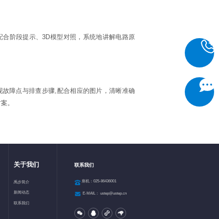
配合阶段提示、3D模型对照，系统地讲解电路原
现故障点与排查步骤,配合相应的图片，清晰准确
方案。
关于我们
联系我们
座机：025-86436001
禹步简介
新闻动态
E-MAIL：
ustep@ustep.cn
联系我们