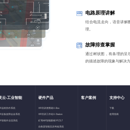
电路原理讲解
结合电流走向，语音讲解
理。
故障排查掌握
通过树状图，有条理的呈
的描述故障的现象与解决
灵云-工业智能
硬件产品
客户案例
支持中心
XR远程协作系统
XR培训便携箱U-Box
下载
XR设备故障会诊系统
XR培训工作站U-Station
使用指南
XR智能作业流系统
矿用AR智能眼镜YFZ3.7
自救器智能实训考核系统